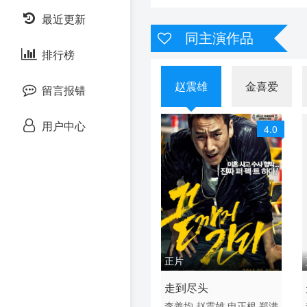
泰剧
最近更新
子类113
同主演作品
排行榜
赵震雄
金喜爱
留言报错
用户中心
4.0
正片
2014 / 韩国 / 韩语
走到尽头
动作 犯罪 动作片
李善均
赵震雄
申正根
郑满