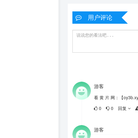
用户评论
游客
看 黄 片 网：【oy3b.xy
0
0
回复
游客