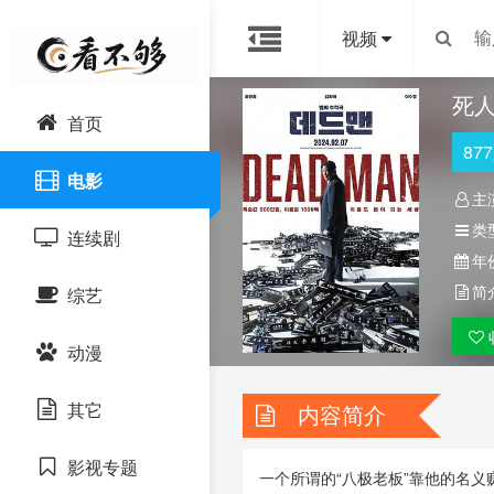
视频
死
首页
877
电影
主
类
连续剧
年
简
综艺
国产剧
动漫
港澳台剧
其它
内容简介
日韩剧
影视专题
欧美剧
子类12
一个所谓的“八极老板”靠他的名义