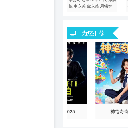
植
申东美
金东英
周锡泰
许廷恩
朴宝剑
李才元
奇周
峯
南庆邑
金海坤
宋英奎
李知勋
为您推荐
和你再见一面
麦克白2025
神笔奇