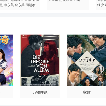
植
申东美
金东英
周锡泰
雄
文
许廷恩
朴宝剑
李才元
奇周
李东
峯
南庆邑
金海坤
宋英奎
宇
金
李知勋
奇
万物理论
家族