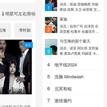
演员：埃迪·雷德梅恩 菲丽
1
希缇·琼斯 大卫·休里斯 艾米
明星可左右滑动
丽·沃森 查理·考克斯 哈里·
家族
劳埃德 艾丽丝·奥尔尤因 玛
克辛·皮克 亚当·戈德利 西蒙
演员：役所广司 吉泽亮 石
2
元海
李时勋
·迈克伯尼 阿比盖尔·克鲁特
原贵雅 松重丰 佐藤浩市 中
登 露西·查普尔 夏洛特·霍
原丈雄 室井滋
与艾琳的那个夏天
普 拉菲拉·查普曼 汤姆·普赖
9.0
尔 恩佐·科伦蒂 托马斯·莫里
演员：诺亚·阿比塔 克劳迪
3
森 迈克尔·马库斯 格拉法德·
奥·塞加卢西奥 玛丽亚·卡米
格林 盖伊·奥利弗-沃茨 克里
拉·勃兰登堡 Gabriele·Rollo·
斯蒂安·麦凯 伊莲恩·戴维
4
地平线2024
Gabriele·Rollo Beatrice·Pu
斯 乔格·尼可洛夫 维多利亚·
ccilli·Beatrice·Puccilli Anna·
埃姆斯利 弗兰克·勒伯夫
Di·Luzio·Anna·Di·Luzio Ma
5
洗脑 Mindwash
urizio·Grassia·Maurizio·Gra
ssia
6
北冥有鲲
 / 韩国 / 韩语 / 日语
7
激情邀约
喜
金泰梨
河正宇
赵震