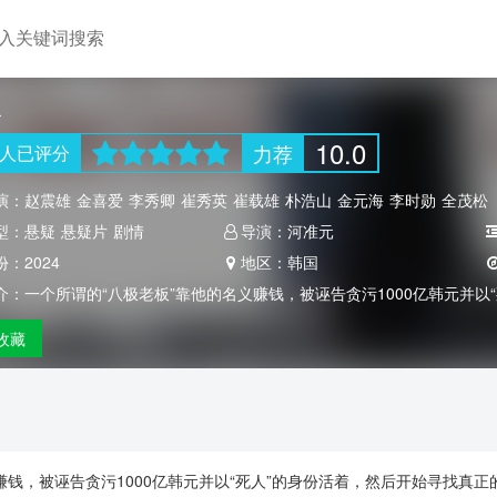
人
10.0
力荐
人
已评分
演：
赵震雄
金喜爱
李秀卿
崔秀英
崔载雄
朴浩山
金元海
李时勋
全茂松
型：
悬疑
悬疑片
剧情
导演：
河准元
份：
2024
地区：
韩国
介：
一个所谓的“八极老板”靠他的名义赚钱，被诬告贪污1000亿韩元并
收藏
赚钱，被诬告贪污1000亿韩元并以“死人”的身份活着，然后开始寻找真