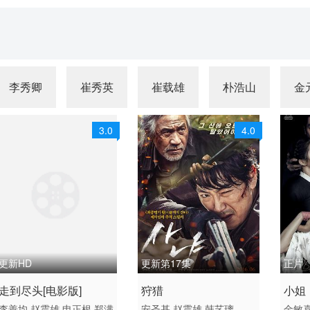
李秀卿
崔秀英
崔载雄
朴浩山
金
3.0
4.0
更新HD
更新第17集
正片
2014 / 韩国 / 韩语
2016 / 韩国 / 韩语
2016
走到尽头[电影版]
狩猎
小姐
动作
国产
剧情
李善均
赵震雄
申正根
郑满
安圣基
赵震雄
韩艺璃
金敏