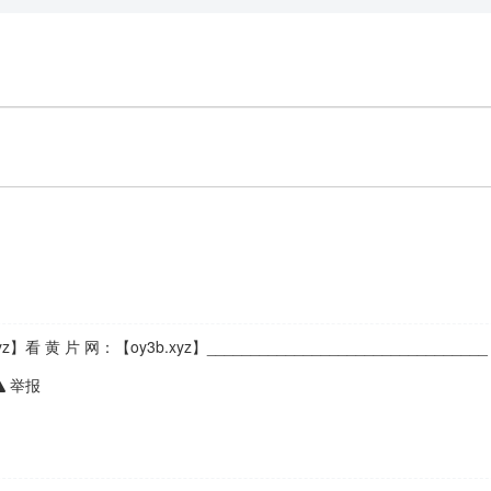
z】看 黄 片 网：【oy3b.xyz】________________________________
举报