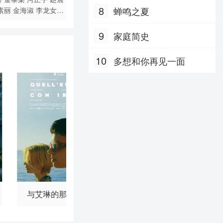
8
蝉鸣之夏
素丽
金海淑
李龙女
辉
赵恩亨
丁夏潭
金仁
诗恩
高木里奈
9
家庭简史
10
多想和你再见一面
与艾琳的那个夏天
地平线2024