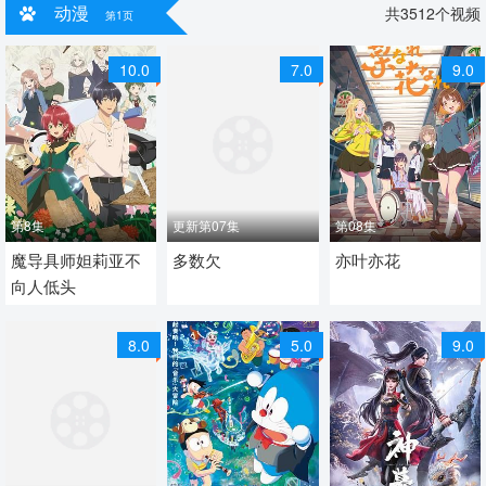
动漫
共
3512
个视频
第1页
10.0
7.0
9.0
第8集
更新第07集
第08集
2024 / 日本 / 日语
魔导具师妲莉亚不
2024 / 日本 / 日语
多数欠
2024 / 日本 / 日语
亦叶亦花
向人低头
动画 奇幻 日本动漫 动漫
日韩动漫
剧情 动画 日本动漫 动漫
8.0
5.0
9.0