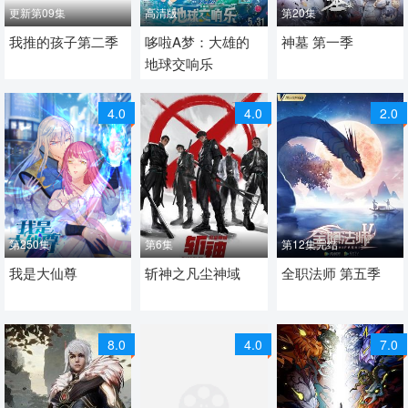
更新第09集
高清版
第20集
2024 / 日本 / 日语
我推的孩子第二季
2024 / 日本 / 日语
哆啦A梦：大雄的
2022 / 中国大陆 / 汉语
神墓 第一季
地球交响乐
日韩动漫
科幻 动画 奇幻 冒险 动
普通话
画片 动漫电影
动作 动画 奇幻 古装 中
4.0
4.0
2.0
国动漫 动漫
第250集
第6集
第12集完结
2021 / 中国大陆 / 汉语
我是大仙尊
2021 / 中国大陆 / 普通
斩神之凡尘神域
2021 / 中国大陆 / 汉语
全职法师 第五季
普通话
话
普通话
其它 中国动漫 动画 奇
中国动漫 动漫
动画 奇幻 冒险 中国动
8.0
4.0
7.0
幻 动漫
漫 动漫