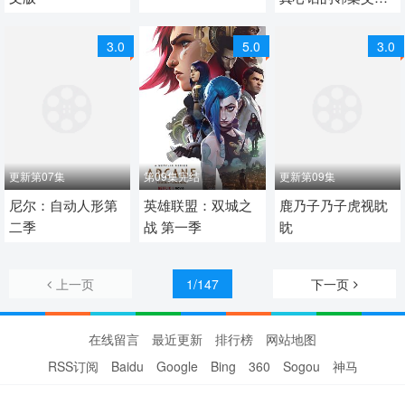
喜剧 动画 家庭 儿童 欧
动画 日本动漫 动漫
日韩动漫
同学
美动漫 动漫
3.0
5.0
3.0
更新第07集
第09集完结
更新第09集
2024 / 日本 / 日语
尼尔：自动人形第
2021 / 美国 / 英语
英雄联盟：双城之
2024 / 日本 / 日语
鹿乃子乃子虎视眈
二季
战 第一季
眈
日韩动漫
动作 科幻 动画 冒险 欧
日韩动漫
美动漫 动漫
上一页
1/147
下一页
在线留言
最近更新
排行榜
网站地图
RSS订阅
Baidu
Google
Bing
360
Sogou
神马