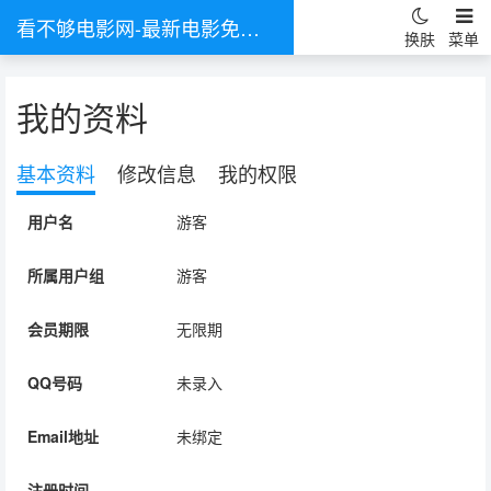
看不够电影网-最新电影免费在线观看-热门电视剧全集在线看
换肤
菜单
我的资料
电影
连续剧
基本资料
修改信息
我的权限
动作片
国产剧
用户名
游客
喜剧片
港澳台剧
爱情片
日韩剧
所属用户组
游客
科幻片
欧美剧
会员期限
无限期
恐怖片
泰剧
QQ号码
未录入
战争片
Email地址
未绑定
剧情片
注册时间