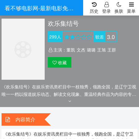
看不够电影网-最新电影免费在线观看-热门电视剧全集在线看
历史
登录
换肤
菜单
欢乐集结号
3.0
299
人
较差
主演：
董凯
文杰
璐璐
王旭
王群
收藏
《欢乐集结号》在娱乐资讯类栏目中一枝独秀，领跑全国，是辽宁卫视
唯一一档以报道娱乐动态、解读文化现象、重温经典作品为内容的专题
栏目。以东北独有的幽默文化为立足点，全面整合辽视独家资源，时时
追踪欢乐经典、明星动态、片场报道、幕后故事，深入挖掘经典瞬间，
诙谐解析最新流行资讯。通过具有时代精神的原创访谈、短剧拍摄，探
内容简介
究流行文化背后的大众脉搏。
《欢乐集结号》在娱乐资讯类栏目中一枝独秀，领跑全国，是辽宁卫