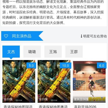
视唯一一档以报道娱乐动态、解读文化现象、重温经典作品为内容的
专题栏目。以东北独有的幽默文化为立足点，全面整合辽视独家资
源，时时追踪欢乐经典、明星动态、片场报道、幕后故事，深入挖掘
经典瞬间，诙谐解析最新流行资讯。通过具有时代精神的原创访谈、
短剧拍摄，探究流行文化背后的大众脉搏。
同主演作品
明星可左右滑动
文杰
璐璐
王旭
王群
5.0
10.0
6.0
全20集
全20集
更新至06集
2026 / 中国香港 / 国语
香港探秘地图国语
2026 / 中国香港 / 粤语
香港探秘地图粤语
2026 / 中国香港 / 粤语
喜剧开场2026