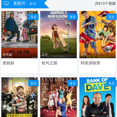
喜剧片
共
613
个视频
第1页
3.0
9.0
5.0
抢先版
正片
正片
2024 / 中国大陆 / 汉语
抓娃娃
2023 / 丹麦 / 丹麦语
短句之国
2024 / 中国大陆 / 汉语
特笑训练营
普通话
喜剧 喜剧片
普通话
喜剧 喜剧片
喜剧 喜剧片
8.0
4.0
8.0