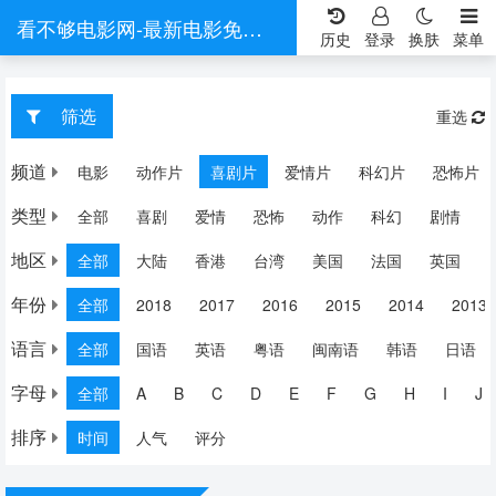
看不够电影网-最新电影免费在线观看-热门电视剧全集在线看
历史
登录
换肤
菜单
筛选
重选
频道
电影
动作片
喜剧片
爱情片
科幻片
恐怖片
类型
全部
喜剧
爱情
恐怖
动作
科幻
剧情
地区
全部
大陆
香港
台湾
美国
法国
英国
年份
全部
2018
2017
2016
2015
2014
2013
语言
全部
国语
英语
粤语
闽南语
韩语
日语
字母
全部
A
B
C
D
E
F
G
H
I
J
排序
时间
人气
评分