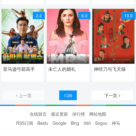
喜剧 喜剧片
话
话
喜剧 喜剧片
喜剧 家庭 喜剧片
2.2
6.0
10.0
正片
正片
正片
2024 / 韩国 / 韩语
亚马逊弓箭高手
2024 / 英国 / 英语
未亡人的婚礼
1993 / 中国香港 / 粤语
神经刀与飞天猫
剧情 喜剧 喜剧片
喜剧 喜剧片
喜剧 奇幻 武侠 古装 喜
剧片
上一页
1/26
下一页
在线留言
最近更新
排行榜
网站地图
RSS订阅
Baidu
Google
Bing
360
Sogou
神马