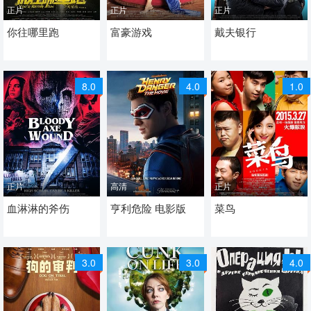
正片
正片
正片
2017 / 中国大陆 / 汉语
你往哪里跑
2024 / 奥地利 / 德语
富豪游戏
2023 / 英国 / 英语
戴夫银行
普通话
剧情 喜剧 喜剧片
剧情 喜剧 传记 喜剧片
喜剧 喜剧片
8.0
4.0
1.0
正片
高清
正片
2024 / 美国 /
血淋淋的斧伤
2025 / 美国 / 英语
亨利危险 电影版
2015 / 中国大陆 / 汉语
菜鸟
喜剧 恐怖 喜剧片
喜剧 动作 惊悚 冒险 喜
普通话
剧片
喜剧 爱情 喜剧片
3.0
3.0
4.0