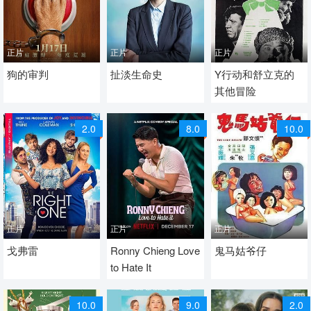
正片
正片
正片
2024 / 瑞士 / 法国 / 法语
狗的审判
2024 / 英国 / 英语
扯淡生命史
1965 / 苏联 / 俄语
Y行动和舒立克的
其他冒险
喜剧 喜剧片
喜剧 喜剧片
喜剧 喜剧片
2.0
8.0
10.0
正片
正片
正片
2021 / 加拿大 / 美国 / 英
戈弗雷
2024 / 美国 /
Ronny Chieng Love
1977 / 中国香港 / 粤语
鬼马姑爷仔
to Hate It
语
喜剧 喜剧片
喜剧 喜剧片
喜剧 喜剧片
10.0
9.0
2.0