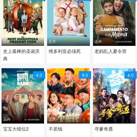
正片
正片
正片
2024 / 加拿大 / 美国 / 英
史上最棒的圣诞庆
2024 / 挪威 / 挪威语
维多利亚必须死
2024 / 阿根廷 / 西班牙
老妈乱入夏令营
典
语
Norweg
语
剧情 喜剧 爱情 悬疑 奇
喜剧 喜剧片
喜剧 喜剧片
4.0
9.0
4.0
幻 冒险 喜剧片
正片
正片
正片
2024 /
宝宝大错位2
2024 / 中国大陆 / 普通
不差钱
2024 / 中国大陆 / 普通
寻爹奇遇